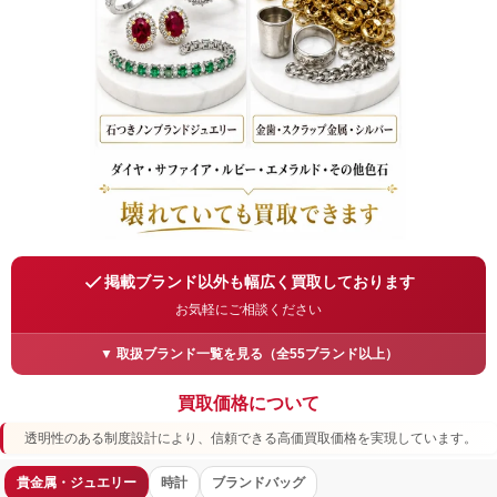
掲載ブランド以外も幅広く買取しております
お気軽にご相談ください
▼ 取扱ブランド一覧を見る（全55ブランド以上）
買取価格について
金・プラチナ・貴金属
K24/K18/K14金
プラチナPt950/Pt900
インゴット
金貨
透明性のある制度設計により、信頼できる高価買取価格を実現しています。
喜平ネックレス
金歯
刻印なしもOK
その他
ジュエリー
貴金属・ジュエリー
時計
ブランドバッグ