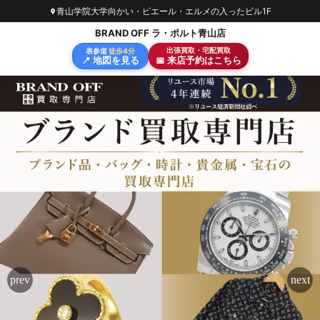
青山学院大学向かい・ピエール・エルメの入ったビル1F
BRAND OFF ラ・ポルト青山店
出張買取・宅配買取
表参道
徒歩4分
📍 地図を見る
📅 来店予約はこちら
東京メトロ 表参道駅B2出口から徒歩4分、神宮前交差点す
金・プラチナ・ジュエリー（宝石