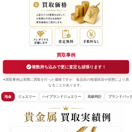
ロンシャン
MCM
その他
その他（小物・雑貨）
モンブラン（万年筆）
デュポン（ライター）
バカラ（食器）
マイセン（食器）
ウェッジウッド
リヤドロ
その他
※上記以外にも多数のブランドを取り扱っております。お気軽にご相談く
ださい。
買取事例
複数持ち込みで更に査定も頑張ります！
※買取事例は実際に買取を行った価格ですが、各品目の相場状況や状態により異
なることがあります。
地金
ジュエリー
ハイブランドジュエリー
高級時計
ブランドバッ
貴金属買取実績（2026-01-30時点） 品目 | 素材 | 重量 | 買取価格 金歯 |