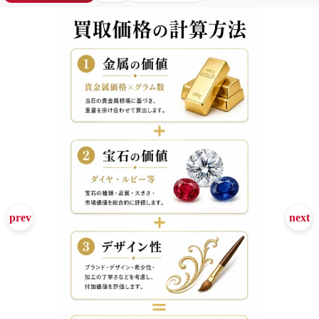
カルティエ
ティファニー
ヴァンクリーフ&アーペル
ブルガリ
BRAND OFF 青山店 買取価格ガイド - 貴金属・ジュエリー買
ハリーウィンストン
ショーメ
ブシュロン
ショパール
ダミアーニ
ピアジェ
ミキモト
ポメラート
フレッド
ダイヤモンド
その他
高級時計
ロレックス
オメガ
パテックフィリップ
オーデマピゲ
ウブロ
IWC
カルティエ
タグホイヤー
ブレゲ
ブライトリング
フランクミュラー
パネライ
ゼニス
グランドセイコー
チューダー
ジャガールクルト
ヴァシュロンコンスタンタン
ランゲ&ゾーネ
ジラールペルゴ
ベル&ロス
その他
ブランドバッグ・財布
エルメス
ルイヴィトン
シャネル
プラダ
グッチ
セリーヌ
ディオール
ロエベ
ゴヤール
バレンシアガ
ボッテガヴェネタ
フェンディ
ジバンシィ
ジミーチュウ
サンローラン
ヴァレクストラ
ミュウミュウ
クロエ
マルニ
ステラマッカートニー
その他
衣料・アパレル
モンクレール
バーバリー
マックスマーラ
ドルチェ&ガッバーナ
ジルサンダー
トムフォード
アルマーニ
ヴェルサーチ
エトロ
フォクシー
その他
アクセシブルラグジュアリー
コーチ
マイケルコース
ケイトスペード
トリーバーチ
フルラ