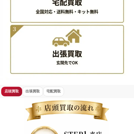
エルメス
ベアンスフレ
ランクA
¥200,000
ルイ・ヴィトン
カプシーヌ
ランクA
¥153,000
シャネル
マトラッセ
ランクA
¥120,000
シャネル
フラップ
ランクAB
¥85,000
ブランド衣料買取実績
ブランド
品目
状態
買取価格
シャネル
ノーカラージャケット
ランクA
¥165,000
エルメス
ブランケット
ランクA
¥116,000
シャネル
半袖スカートスーツ
-
¥50,000
ルイ・ヴィトン
モノグラムチェーン
-
¥40,000
BRAND OFF ラ・ポルト青山店 買取方法一覧: 選べる3
店頭買取
出張買取
宅配買取
BRAND OFF ラ・ポルト青山店 買取方法 - 店頭買取の流