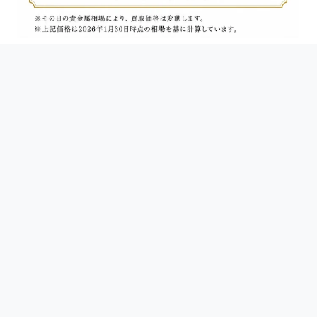
BRAND OFF ラ・ポルト青山店 買取実績一覧（202
貴金属買取実績
BRAND OFF ラ・ポルト青山店は、Googleクチコ
実際のお客様の声
品目
素材
重量
買取価格
金歯
K18
3.2g
¥63,360
喜平ネックレス
K18
45.8g
¥906,840
インゴット
K24
10g
¥280,000
宝石付きジュエリー買取実績
品目
素材
買取価格
ダイヤモンドリング
K18
¥155,000
サファイヤネックレス
K18
¥197,000
ルビーリング
Pt900
¥132,000
エメラルドピアス
K18
¥121,000
ハイブランドジュエリー買取実績
ブランド
品目
買取価格
ティファニー
ハードウェアネックレス
¥850,000