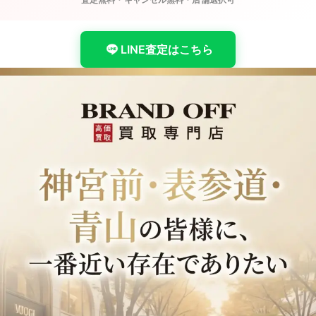
店長からのご挨拶
BRAND OFF ラ・ポルト青山店 店長紹介。店長からのご挨
LINE査定はこちら